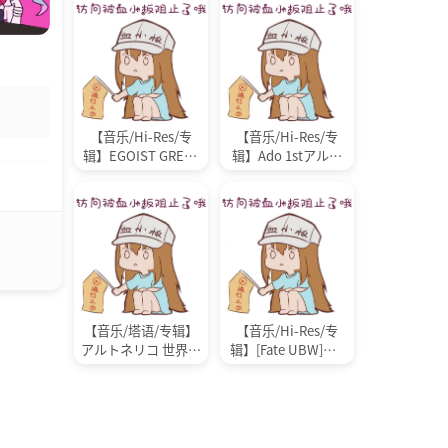
【音乐/Hi-Res/专
【音乐/Hi-Res/专
辑】EGOIST GREAT
辑】Ado 1stアルバ
EST HITS [24bit/96k
ム「狂言」[24bit/48
Hz/FLAC](2.49GB)
kHz/FLAC](692.8MB)
【音乐/塔语/专辑】
【音乐/Hi-Res/专
アルトネリコ 世界の
辑】[Fate UBW]「ri
終わりで詩い続ける
ng your bell」Kalafi
少女 ORIGINAL SOU
na [24bit/96kHz/FLA
NDTRACK(2TTA+CU
C](588.15MB)
E+BK) [16bit/44.1kH
z/PCM](886.97MB)