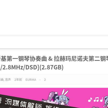
夫斯基第一钢琴协奏曲 & 拉赫玛尼诺夫第二钢
/2.8MHz/DSD](2.87GB)
歌曲
,
音声
2年前
EURIKA
-
2