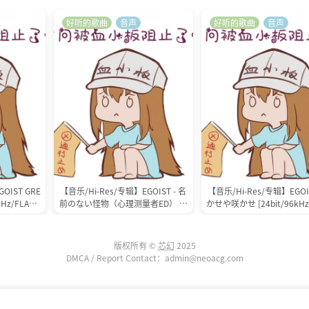
好听的歌曲
音声
好听的歌曲
音声
OIST GRE
【音乐/Hi-Res/专辑】EGOIST - 名
【音乐/Hi-Res/专辑】EGOIS
kHz/FLAC]
前のない怪物（心理测量者ED） [2
かせや咲かせ [24bit/96kHz
4bit/96kHz/FLAC](472.51MB)
(719.69MB)
版权所有 ©
芯幻
2025
DMCA / Report Contact：admin@neoacg.com