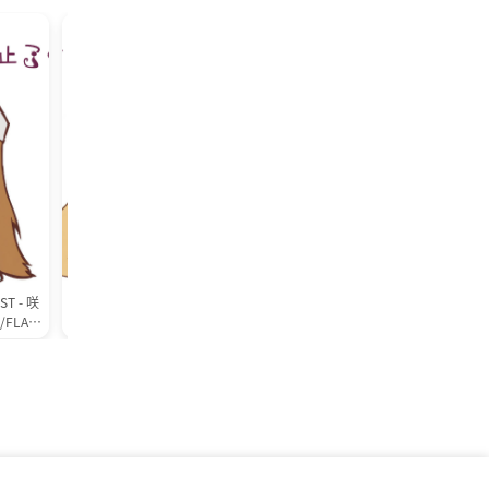
好听的歌曲
音声
好听的歌曲
音声
T - 咲
【音乐/Hi-Res/专辑】肖邦：圆舞
【音乐/Hi-Res/专辑】肖邦 夜曲
/FLAC]
曲全集 [1bit/5.6MHz/DSD](4.47G
鲁宾斯坦 Arthur Rubinstein - C
B)
in_ Nocturnes [1bit/2.8MHz/D
(1.47GB)