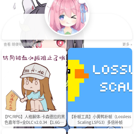
查看 随便吧注册 的文章
更多 »
【PC/RPG】人格解体-卡森德拉的黑
【补帧工具】小黄鸭补帧（Lossless
色嘉年华+全DLC v2.0.34 【1.6G】
Scaling LSFG3）多倍补帧
【度盘】