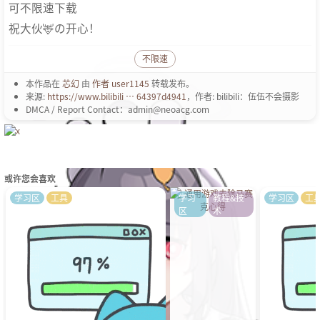
可不限速下载
祝大伙🦌の开心！
不限速
本作品在
芯幻
由
作者 user1145
转载发布。
来源:
https://www.bilibili … 64397d4941
，作者: bilibili：伍伍不会摄影
DMCA / Report Contact：admin@neoacg.com
或许您会喜欢
学习区
工具
学习
教程&技
学习区
工
区
术