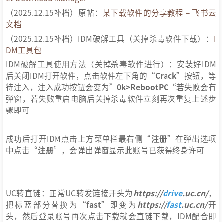
（2025.12.15补档）原帖：
某下载软件的分享教程 – 飞书云
文档
（2025.12.15补档）IDM破解工具（关掉杀毒软件下载）：
I
DM工具包
IDM破解工具使用方法（关掉杀毒软件进行）：安装好IDM
后关闭IDM打开软件，点击软件左下角的“
Crack
”按钮，等
待注入，注入成功按钮会变为”
0k>RebootPC
“若失败会有
弹窗，若失败重启电脑后关掉杀毒软件立刻再次重复上述步
骤即可
成功后打开IDM点击上方菜单栏最右侧“
注册
”在弹出选项
中点击“
注册
”，会弹出弹窗显示此账号已获得终身许可
UC转直链：正常UC转发链接开头为
https://
drive
.uc.cn/
，
把标蓝部分替换为“
fast
”即变为
https://
fast
.uc.cn/
开
头，然后登录账号再次点击下载就会直链下载，IDM配合即