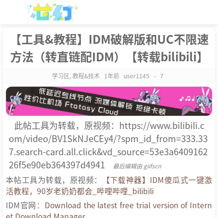
【工具&教程】IDM破解版和UC不限速
方法（转直链配IDM）【转载bilibili】
学习区
,
教程&技术
1年前
user1145
-
7
此帖工具为转载，原视频：https://www.bilibili.c
om/video/BV1SkNJeCEy4/?spm_id_from=333.33
7.search-card.all.click&vd_source=53e3a6409162
26f5e90eb364397d4941
最后编辑由 giifscn
本帖工具为转载，原视频：
【下载神器】IDM傻瓜式一键激
活教程，90岁老奶奶都会_哔哩哔哩_bilibili
IDM官网：
Download the latest free trial version of Intern
et Download Manager