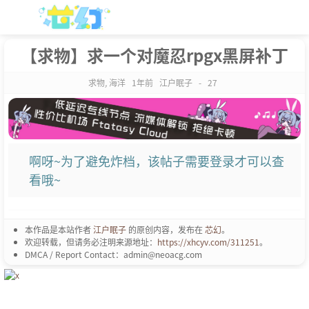
【求物】求一个对魔忍rpgx黑屏补丁
求物
,
海洋
1年前
江户眠子
-
27
啊呀~为了避免炸档，该帖子需要登录才可以查
看哦~
本作品是本站作者
江户眠子
的原创内容，发布在
芯幻
。
欢迎转载，但请务必注明来源地址：
https://xhcyv.com/311251
。
DMCA / Report Contact：admin@neoacg.com