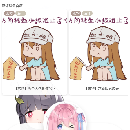
或许您会喜欢
求物
海洋
求物
海洋
【求物】哪个大佬知道名字
【求物】求新版君成录