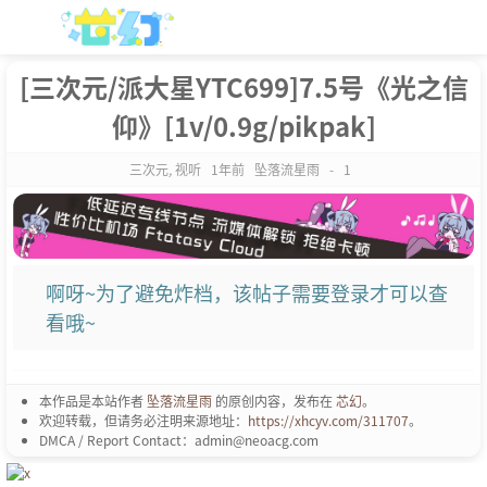
[三次元/派大星YTC699]7.5号《光之信
仰》[1v/0.9g/pikpak]
三次元
,
视听
1年前
坠落流星雨
-
1
啊呀~为了避免炸档，该帖子需要登录才可以查
看哦~
本作品是本站作者
坠落流星雨
的原创内容，发布在
芯幻
。
欢迎转载，但请务必注明来源地址：
https://xhcyv.com/311707
。
DMCA / Report Contact：admin@neoacg.com