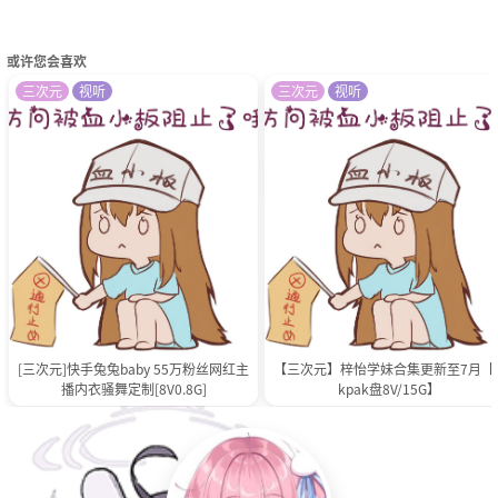
或许您会喜欢
三次元
视听
三次元
视听
[三次元]快手兔兔baby 55万粉丝网红主
【三次元】梓怡学妹合集更新至7月【p
播内衣骚舞定制[8V0.8G]
kpak盘8V/15G】