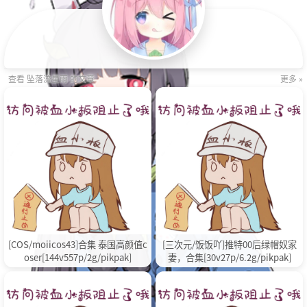
查看 坠落流星雨 的文章
更多 »
[COS/moiicos43]合集 泰国高颜值c
[三次元/饭饭吖]推特00后绿帽奴家
oser[144v557p/2g/pikpak]
妻，合集[30v27p/6.2g/pikpak]