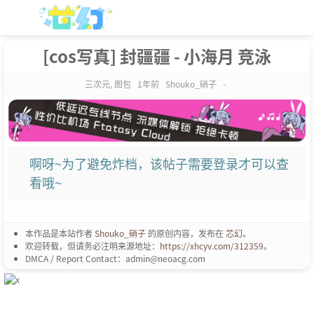
[cos写真] 封疆疆 - 小海月 竞泳
三次元
,
图包
1年前
Shouko_硝子
-
啊呀~为了避免炸档，该帖子需要登录才可以查
看哦~
本作品是本站作者
Shouko_硝子
的原创内容，发布在
芯幻
。
欢迎转载，但请务必注明来源地址：
https://xhcyv.com/312359
。
DMCA / Report Contact：admin@neoacg.com