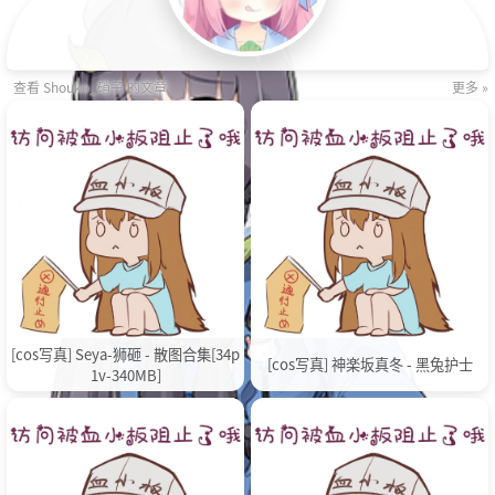
查看 Shouko_硝子 的文章
更多 »
[cos写真] Seya-狮砸 - 散图合集[34p
[cos写真] 神楽坂真冬 - 黑兔护士
1v-340MB]