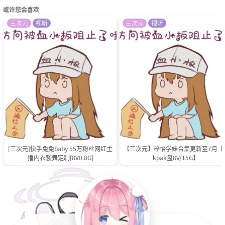
或许您会喜欢
三次元
视听
三次元
视听
[三次元]快手兔兔baby 55万粉丝网红主
【三次元】梓怡学妹合集更新至7月【p
播内衣骚舞定制[8V0.8G]
kpak盘8V/15G】