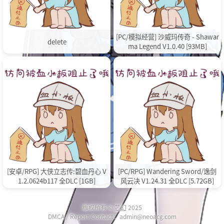
[PC/模拟经营] 沙威玛传奇 - Shawar
delete
ma Legend V1.0.40 [93MB]
[安卓/RPG] 大侠立志传:碧血丹心 V
[PC/RPG] Wandering Sword/逸剑
1.2.0624b117 全DLC [1GB]
风云决 V1.24.31 全DLC [5.72GB]
版权所有 ©
芯幻
2025
DMCA / Report Contact：admin@neoacg.com