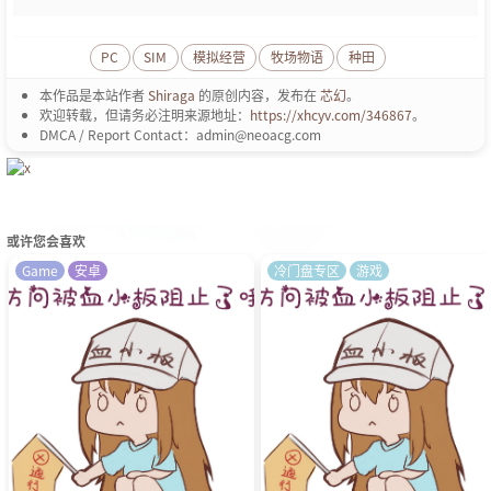
PC
SIM
模拟经营
牧场物语
种田
本作品是本站作者
Shiraga
的原创内容，发布在
芯幻
。
欢迎转载，但请务必注明来源地址：
https://xhcyv.com/346867
。
DMCA / Report Contact：admin@neoacg.com
或许您会喜欢
Game
安卓
冷门盘专区
游戏