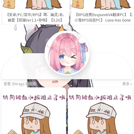
【安卓/PC/官中/RPG】啊、幽灵/あ、
【RPG自费DsspseekV4翻译PC】【
幽霊【双端Ver1.1+存档】【3.2G】
小鬼RPG动态PC】 Luna Has Gone 
んにちは!Hゲーム V0.0.7 Fix1【1.40
G】
查看 Shiraga 的文章
更多 »