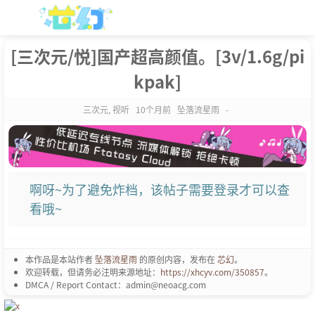
[三次元/悦]国产超高颜值。[3v/1.6g/pi
kpak]
三次元
,
视听
10个月前
坠落流星雨
-
啊呀~为了避免炸档，该帖子需要登录才可以查
看哦~
本作品是本站作者
坠落流星雨
的原创内容，发布在
芯幻
。
欢迎转载，但请务必注明来源地址：
https://xhcyv.com/350857
。
DMCA / Report Contact：admin@neoacg.com