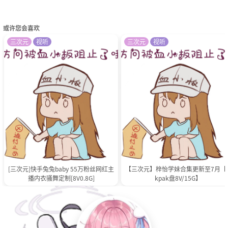
或许您会喜欢
三次元
视听
三次元
视听
[三次元]快手兔兔baby 55万粉丝网红主
【三次元】梓怡学妹合集更新至7月【p
播内衣骚舞定制[8V0.8G]
kpak盘8V/15G】