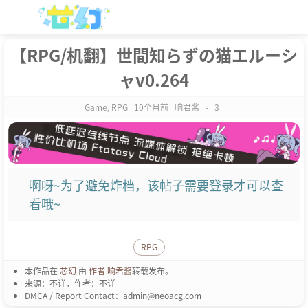
【RPG/机翻】世間知らずの猫エルーシ
ャv0.264
Game
,
RPG
10个月前
响君酱
-
3
啊呀~为了避免炸档，该帖子需要登录才可以查
看哦~
RPG
本作品在
芯幻
由
作者 响君酱
转载发布。
来源：不详，作者：不详
DMCA / Report Contact：admin@neoacg.com