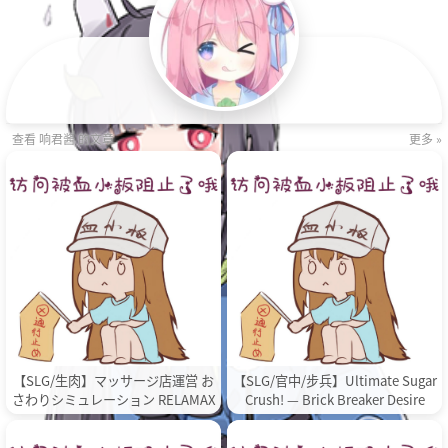
查看 响君酱 的文章
更多 »
【SLG/生肉】マッサージ店運営 お
【SLG/官中/步兵】Ultimate Sugar
さわりシミュレーション RELAMAX
Crush! — Brick Breaker Desire