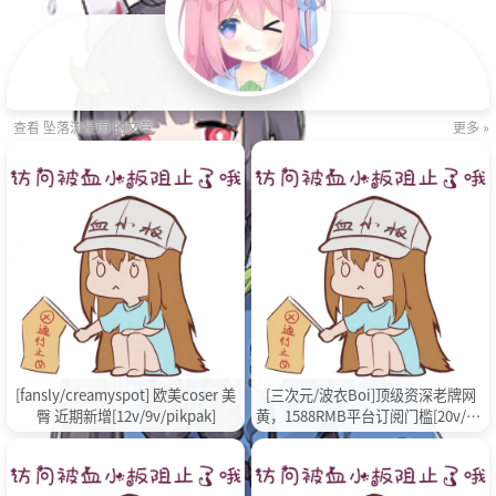
查看 坠落流星雨 的文章
更多 »
[fansly/creamyspot] 欧美coser 美
[三次元/波衣Boi]顶级资深老牌网
臀 近期新增[12v/9v/pikpak]
黄，1588RMB平台订阅门槛[20v/1.4
g/pikpak]