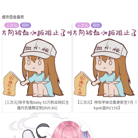
或许您会喜欢
三次元
视听
三次元
视听
[三次元]快手兔兔baby 55万粉丝网红主
【三次元】梓怡学妹合集更新至7月【p
播内衣骚舞定制[8V0.8G]
kpak盘8V/15G】