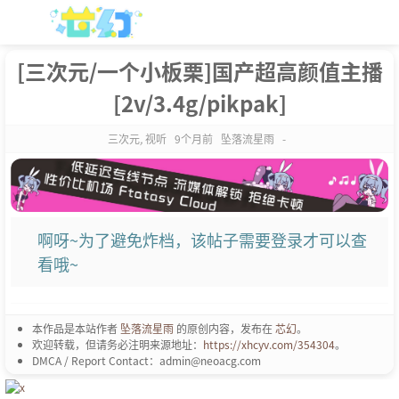
[三次元/一个小板栗]国产超高颜值主播
[2v/3.4g/pikpak]
三次元
,
视听
9个月前
坠落流星雨
-
啊呀~为了避免炸档，该帖子需要登录才可以查
看哦~
本作品是本站作者
坠落流星雨
的原创内容，发布在
芯幻
。
欢迎转载，但请务必注明来源地址：
https://xhcyv.com/354304
。
DMCA / Report Contact：admin@neoacg.com