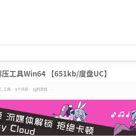
压工具Win64 【651kb/度盘UC】
区
,
工具
9个月前
zjj的游戏
-