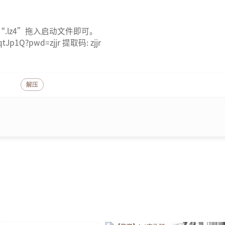
.lz4”拖入启动文件即可。
qtJp1Q?pwd=zjjr 提取码: zjjr
解压