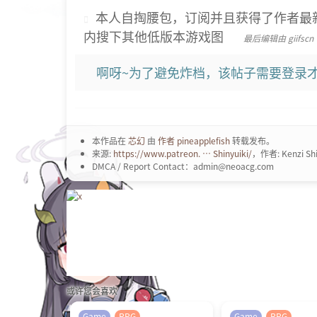
本人自掏腰包，订阅并且获得了作者最
内搜下其他低版本游戏图
最后编辑由 giifscn
啊呀~为了避免炸档，该帖子需要登录才
本作品在
芯幻
由
作者 pineapplefish
转载发布。
来源:
https://www.patreon. … Shinyuiki/
，作者: Kenzi Shi
DMCA / Report Contact：admin@neoacg.com
或许您会喜欢
Game
RPG
Game
RPG