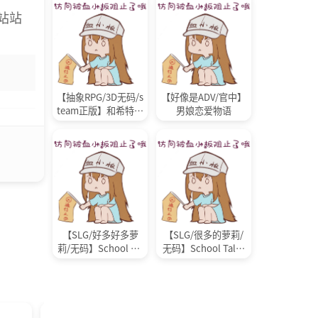
站站
【抽象RPG/3D无码/s
【好像是ADV/官中】
team正版】和希特勒
男娘恋爱物语
一起卓艾之2069 SEX
with HITLER: 2069
【SLG/好多好多萝
【SLG/很多的萝莉/
莉/无码】School Tal
无码】School Tales
es 校园物语 v10.1
校园物语 v9.1
Game
MOD/整合/ADV
Game
SLG