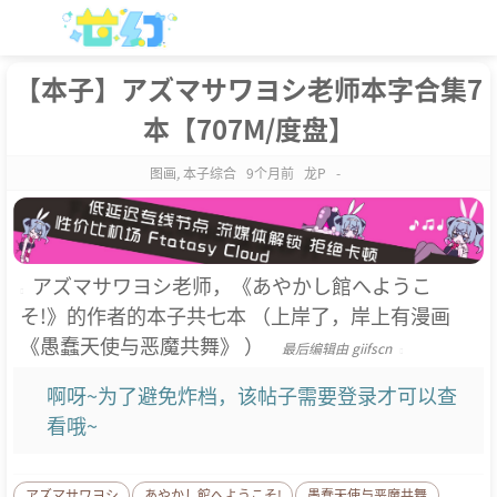
【本子】アズマサワヨシ老师本字合集7
本【707M/度盘】
图画
,
本子综合
9个月前
龙P
-
アズマサワヨシ老师，《あやかし館へようこ
そ!》的作者的本子共七本 （上岸了，岸上有漫画
《愚蠢天使与恶魔共舞》 ）
最后编辑由 giifscn
啊呀~为了避免炸档，该帖子需要登录才可以查
看哦~
アズマサワヨシ
あやかし館へようこそ!
愚蠢天使与恶魔共舞