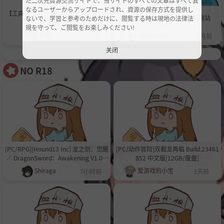
た二次元資源交流サイトで、当サイトのすべての文章はすべて異
なるユーザーからアップロードされ、資源の保存方式を提供し
【工具】S.S.E. File Encryptor（SSE文
【工具】挺好用的全CG存档网站
ないで、学習と参考のためだけに、閲覧する時は現地の法律法
件加密器）
規を守って、ご閲覧をお楽しみください!
脑裂
doge441812
2个月前
3个月前
关闭
更多整活与教程
NO R18
[PC/RPG][Hound13 Inc] 龙之剑：觉醒
[PC/动作冒险]双截龙再临 Build.23461
／ DragonSword：Awakening V1.0.8
852 中文版[12GB/度盘]
+全DLC+OST+设定集 [20GB][百度/夸
Shiraga
爱游戏的小宝
7小时前
3天前
克]