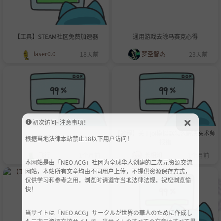
【工具】STEAM社区免费加速器
通用游戏去除马赛克心得
laser0.0
梦圣智杰
18天前
23天前
初次访问~注意事项！
【教程】关于joi模拟器怎么解决医术师
[工具]pixiv-shaft
根据当地法律本站禁止18以下用户访问！
报错
飞行
长相知
1个月前
1个月前
本网站是由「NEO ACG」社团为全球华人创建的二次元资源交流
网站，本站所有文章均由不同用户上传，不提供资源保存方式，
仅供学习和参考之用，浏览时请遵守当地法律法规，祝您浏览愉
快！
当サイトは「NEO ACG」サークルが世界の華人のために作成し