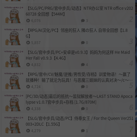
【SLG/PC/PRG/官中步兵/动态】NTR办公室 NTR office v202
60728 全回想【544M】
6,076
3
【RPG/AI汉化/PC】邻座的狂人 隣の狂人 自带全回想【1.8
G】
5,857
0
【SLG/官中步兵/PC+安卓是v0.9.3】妈妈为何这样 He Maid
Her Fall v0.9.3【4.4G】
4,832
4
【RPG/官中/CV/魅魔/逆推/男性受/存档】训爱物语！～赢了
就播种！输了就沦为玩具！与恶魔三姐妹的认真对决～/c～勝
てば種付け！負ければオモチャ！悪魔3姉妹とガチバトル～
4,724
0
【1.1G/百度多盘】
[PC/3D/动态]最后的抵抗～监狱解放者～LAST STAND Apoca
lypse v1.0.7官中步兵+存档 [1.7G/870M]
4,338
0
【SLG/官中步兵/动态/PC】侍奉女王 / For the Queen Ver251
003+2DLC【1.55G】
4,279
1