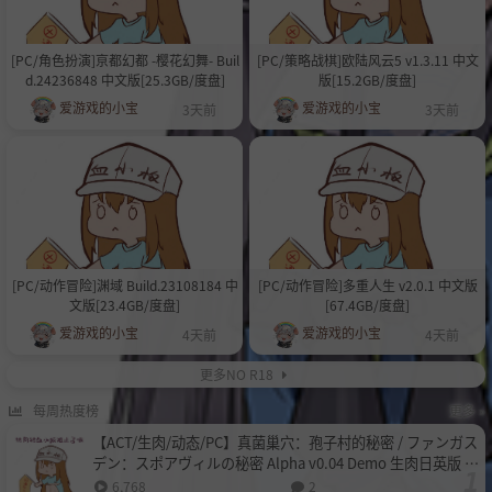
[PC/角色扮演]亰都幻都 -樱花幻舞- Buil
[PC/策略战棋]欧陆风云5 v1.3.11 中文
d.24236848 中文版[25.3GB/度盘]
版[15.2GB/度盘]
爱游戏的小宝
爱游戏的小宝
3天前
3天前
[PC/动作冒险]渊域 Build.23108184 中
[PC/动作冒险]多重人生 v2.0.1 中文版
文版[23.4GB/度盘]
[67.4GB/度盘]
爱游戏的小宝
爱游戏的小宝
4天前
4天前
更多NO R18
每周热度榜
更多 »
【ACT/生肉/动态/PC】真菌巢穴：孢子村的秘密 / ファンガス
デン：スポアヴィルの秘密 Alpha v0.04 Demo 生肉日英版 2
6.08.01更新【717M】
6,768
2