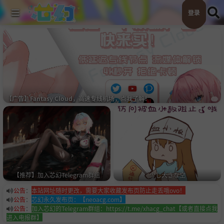
登录
【广告】Fantasy Cloud，高速专线机场，点我了解！
スターゲイザー
睦月
公告
：
本站网址随时更改，需要大家收藏发布页防止走丢哦ovo！
公告
：
芯幻永久发布页：【neoacg.com】
公告
：
加入芯幻的Telegram群组：https://t.me/xhacg_chat【或者直接点我
进入电报群】