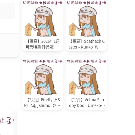
【写真】2026年1月
【写真】Scathach C
月票特典 睡意朦胧 -
aster - Kuuko_W【2
咬一口兔娘【32P 39
3P 141MB】
6MB】
【写真】Firefly (HS
【写真】Velma Sco
R) - 霜月shimo【26P
oby Doo - Umeko J
71MB】
【89P-10V 2.51GB】
冷门盘专区
游戏
冷门盘专区
游戏