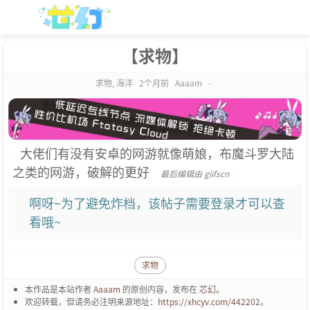
【求物】
求物
,
海洋
2个月前
Aaaam
-
大佬们有没有安卓的网游就像萌娘，布魔斗罗大陆
之类的网游，破解的更好
最后编辑由 giifscn
啊呀~为了避免炸档，该帖子需要登录才可以查
看哦~
求物
本作品是本站作者
Aaaam
的原创内容，发布在
芯幻
。
欢迎转载，但请务必注明来源地址：
https://xhcyv.com/442202
。