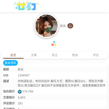
机长
心
总览
文章
关注
粉丝
评论
基本资料
昵称
机长
UID
1294587
描述
炸档请私信，有时间会补 解压方式：删除SC解压001，得到文件删
除SC再次解压ZIP 解压码不会错看是否文件损坏，或者更换解压软件
钻石统计
574,786
文章统计
3,403
评论统计
281
关注统计
1