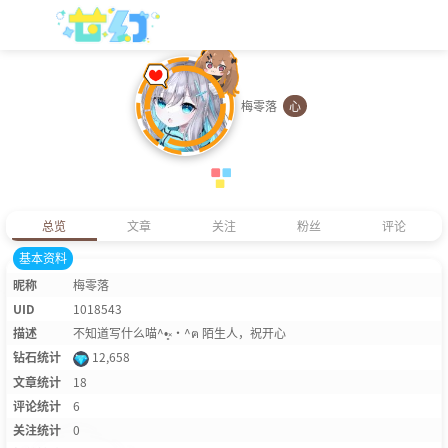
梅零落
心
总览
文章
关注
粉丝
评论
基本资料
昵称
梅零落
UID
1018543
描述
不知道写什么喵^•͈༝•^ฅ 陌生人，祝开心
钻石统计
12,658
文章统计
18
评论统计
6
关注统计
0