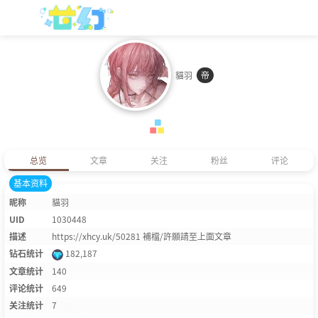
貓羽
帝
总览
文章
关注
粉丝
评论
基本资料
昵称
貓羽
UID
1030448
描述
https://xhcy.uk/50281 補檔/許願請至上面文章
钻石统计
182,187
文章统计
140
评论统计
649
关注统计
7