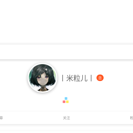
丨米粒儿丨
念
章
关注