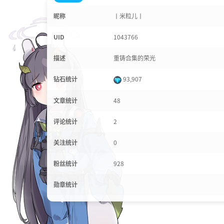
昵称
丨米粒儿丨
UID
1043766
描述
重铸合集的荣光
钻石统计
93,907
文章统计
48
评论统计
2
关注统计
0
粉丝统计
928
勋章统计