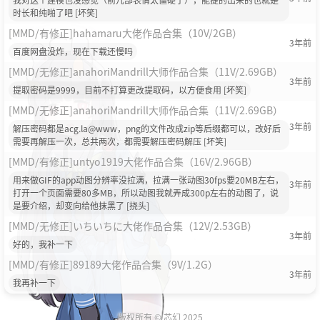
时长和纯啪了吧 [坏笑]
[MMD/有修正]hahamaru大佬作品合集（10V/2GB）
3年前
百度网盘没炸，现在下载还慢吗
[MMD/无修正]anahoriMandrill大师作品合集（11V/2.69GB）
3年前
提取密码是9999，目前不打算更改提取码，以方便食用 [坏笑]
[MMD/无修正]anahoriMandrill大师作品合集（11V/2.69GB）
3年前
解压密码都是acg.la@www，png的文件改成zip等后缀都可以，改好后
需要再解压一次，总共两次，都需要解压密码解压 [坏笑]
[MMD/有修正]untyo1919大佬作品合集（16V/2.96GB）
用来做GIF的app动图分辨率没拉满，拉满一张动图30fps要20MB左右，
3年前
打开一个页面需要80多MB，所以动图我就弄成300p左右的动图了，说
是要介绍，却变向给他抹黑了 [挠头]
[MMD/无修正]いちいちに大佬作品合集（12V/2.53GB）
3年前
好的，我补一下
[MMD/有修正]89189大佬作品合集（9V/1.2G）
3年前
我再补一下
版权所有 ©
芯幻
2025