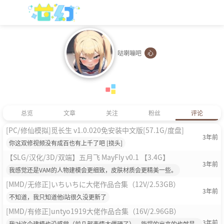
哒喇嘣吧
心
总览
文章
关注
粉丝
评论
[PC/修仙模拟]觅长生 v1.0.020免安装中文版[57.1G/度盘]
3年前
你这双修视频没有成百也有上千了吧 [挠头]
【SLG/汉化/3D/双端】五月飞 MayFly v0.1 【3.4G】
3年前
我感觉还是VAM的人物建模会更细致，皮肤材质会更精美一些。
[MMD/无修正]いちいちに大佬作品合集（12V/2.53GB）
3年前
不知道，我只知道他i站很久没更新了
[MMD/有修正]untyo1919大佬作品合集（16V/2.96GB）
3年前
我对这个建模也没感觉（前几部表情太僵硬了），能提的出来的也就是