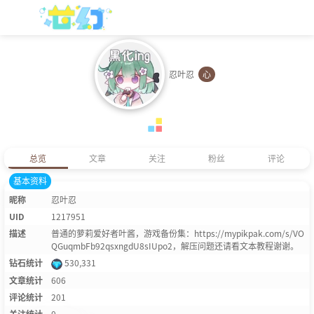
忍叶忍
心
总览
文章
关注
粉丝
评论
基本资料
昵称
忍叶忍
UID
1217951
描述
普通的萝莉爱好者叶酱，游戏备份集：https://mypikpak.com/s/VO
QGuqmbFb92qsxngdU8sIUpo2，解压问题还请看文本教程谢谢。
钻石统计
530,331
文章统计
606
评论统计
201
关注统计
0