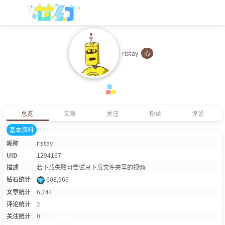
ristay
心
总览
文章
关注
粉丝
评论
基本资料
昵称
ristay
UID
1294167
描述
若下载失败可尝试只下载文件夹里的视频
钻石统计
608,966
文章统计
6,244
评论统计
2
关注统计
0