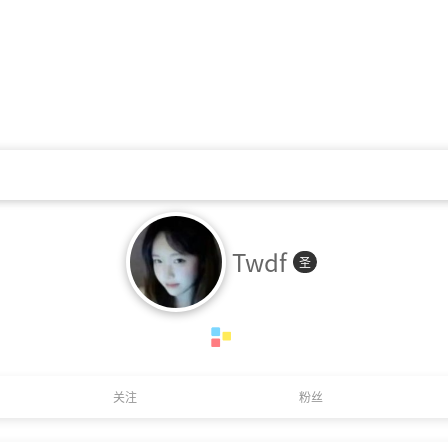
Twdf
圣
关注
粉丝