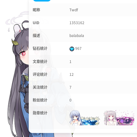
昵称
Twdf
UID
1353162
描述
balabala
钻石统计
967
文章统计
1
评论统计
12
关注统计
7
粉丝统计
0
勋章统计