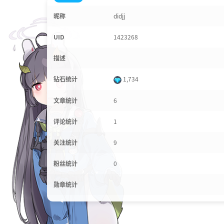
昵称
didjj
UID
1423268
描述
钻石统计
1,734
文章统计
6
评论统计
1
关注统计
9
粉丝统计
0
勋章统计