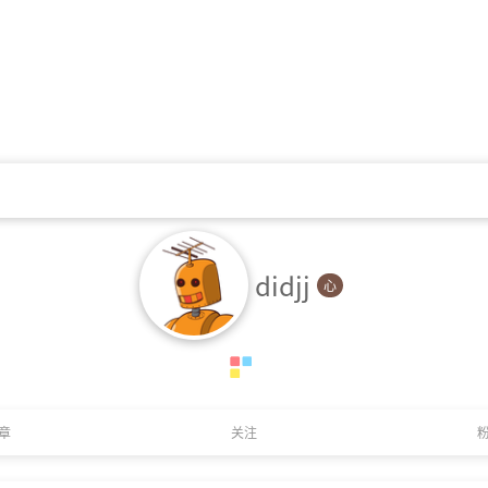
didjj
心
章
关注