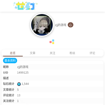
zjj的游戏
心
总览
文章
关注
粉丝
评论
基本资料
昵称
zjj的游戏
UID
1499125
描述
钻石统计
1,544
文章统计
5
评论统计
13
关注统计
1