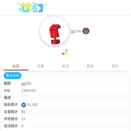
jgj356
心
总览
文章
关注
粉丝
评论
基本资料
昵称
jgj356
UID
1545290
描述
钻石统计
52,382
文章统计
85
评论统计
23
关注统计
0