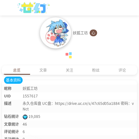
妖狐工坊
心
总览
文章
关注
粉丝
评论
基本资料
昵称
妖狐工坊
UID
1557617
描述
永久仓库盘 UC盘：https://drive.uc.cn/s/47c65d05a1884 密码：v
Nct
钻石统计
19,085
文章统计
46
评论统计
6
关注统计
0