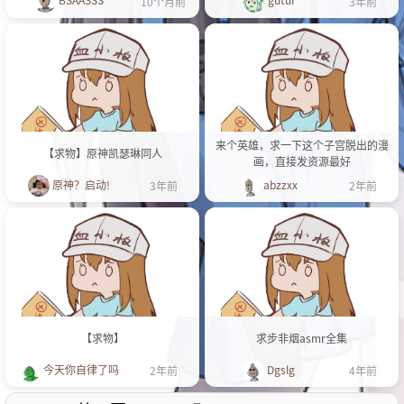
10个月前
3年前
来个英雄，求一下这个子宫脱出的漫
【求物】原神凯瑟琳同人
画，直接发资源最好
原神？启动!
abzzxx
3年前
2年前
【求物】
求步非烟asmr全集
今天你自律了吗
Dgslg
2年前
4年前