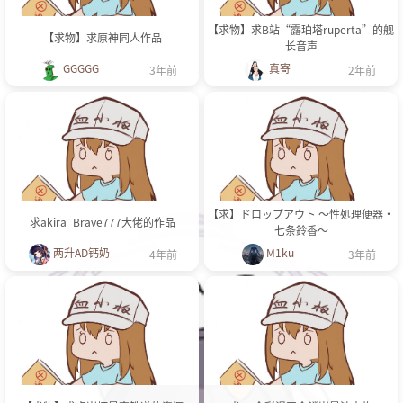
【求物】求B站“露珀塔ruperta”的舰
【求物】求原神同人作品
长音声
GGGGG
真寄
3年前
2年前
【求】ドロップアウト ～性処理便器・
求akira_Brave777大佬的作品
七条鈴香～
两升AD钙奶
M1ku
4年前
3年前