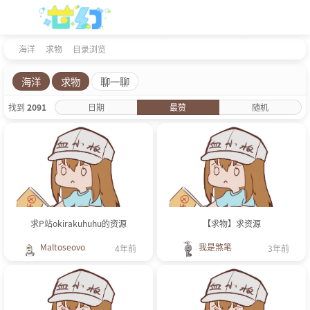
海洋
求物
目录浏览
海洋
求物
聊一聊
找到
2091
日期
最赞
随机
求P站okirakuhuhu的资源
【求物】求资源
Maltoseovo
我是煞笔
4年前
3年前