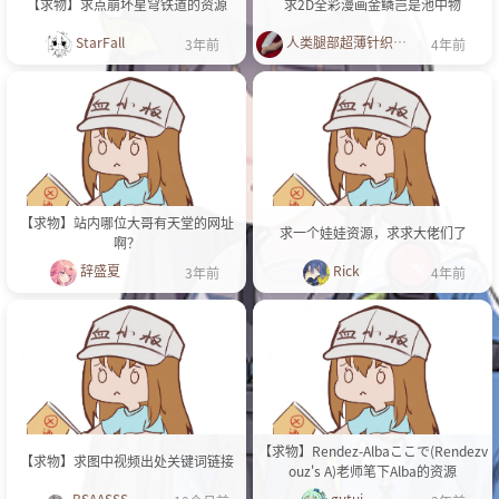
【求物】求点崩坏星穹铁道的资源
求2D全彩漫画金鳞岂是池中物
StarFall
人类腿部超薄针织物爱好者
3年前
4年前
【求物】站内哪位大哥有天堂的网址
求一个娃娃资源，求求大佬们了
啊？
辞盛夏
Rick
3年前
4年前
【求物】Rendez-Albaここで(Rendezv
【求物】求图中视频出处关键词链接
ouz's A)老师笔下Alba的资源
BSAASSS
gutui