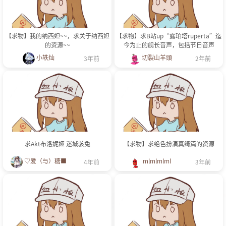
【求物】我的纳西妲~~，求关于纳西妲
【求物】求B站up“露珀塔ruperta”迄
的资源~~
今为止的舰长音声，包括节日音声
小轶灿
切裂山羊頭
3年前
2年前
求Akt布洛妮娅 迷城骇兔
【求物】求绝色扮演真绮篇的资源
♡爱（与）糖■
mlmlmlml
4年前
3年前