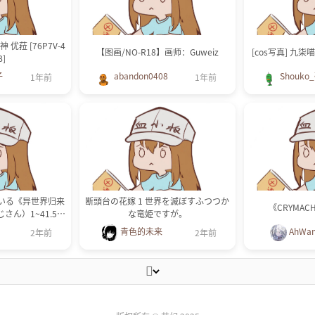
神 优菈 [76P7V-4
【图画/NO-R18】画师：Guweiz
[cos写真] 九柒
B]
子
abandon0408
Shouko
1年前
1年前
いる《异世界归来
断頭台の花嫁 1 世界を滅ぼすふつつか
《CRYMAC
さん）1~41.5话
な竜姫ですが。
· 连载中
青色的未来
AhWa
2年前
2年前