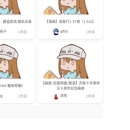
喵 - 碧蓝航线 朝凪泳装
【漫画】浪客行1-37卷（1.52G）
_硝子
qffth
1年前
1年前
【画册/百度网盘/俄语】苏联十月革命
HINA 慟哭奇機》
五十周年纪念画册
ng
放牧
2年前
2年前