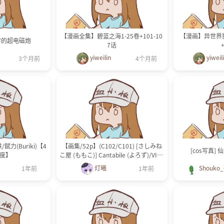
【漫画全集】碧蓝之海1-25卷+101-10
【漫画】异世界舅舅
学的超电磁炮
7话
yiweilin
yiweil
3个月前
4个月前
錻力(Buriki)【4
【画集/52p】(C102/C101) [さしみね
[cos写真] 仙
百度】
こ屋 (ももこ)] Cantabile (よろず)/VIVA
CE (ホロライブ)【339M/百度】
灯曦
Shouko
1年前
1年前