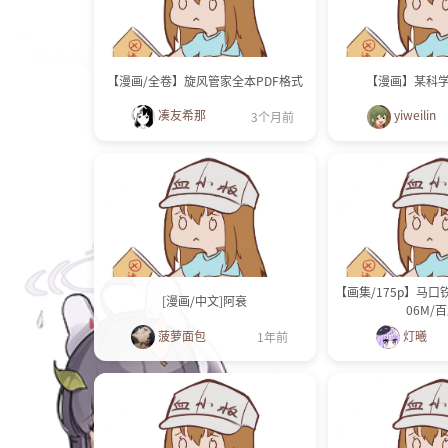
【漫画/全卷】旋风管家全本PDF格式
【漫画】某科
凑友希那
yiweilin
3个月前
【画集/175p】马口铁/
[漫画/中文]阿衰
06M/
菠萝面包
灯曦
1年前