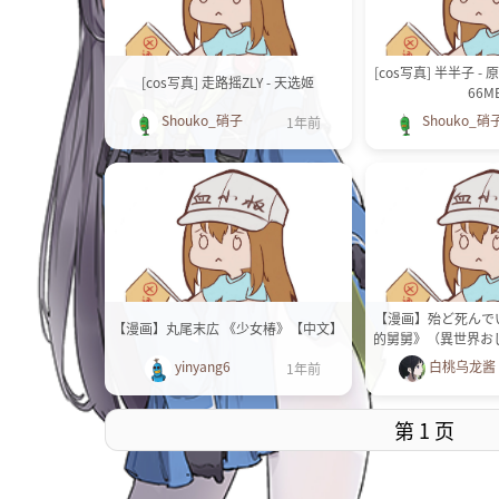
[cos写真] 半半子 - 原
[cos写真] 走路摇ZLY - 天选姬
66M
Shouko_硝子
Shouko_硝
1年前
【漫画】殆ど死んで
【漫画】丸尾末広 《少女椿》【中文】
的舅舅》（異世界おじ
+特别篇 
yinyang6
白桃乌龙酱
1年前