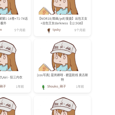
1-14卷+71-74话
【NOR18/图画/pdf/度盘】出包王女
+番外
+出包王女darkness【12.5GB】
in
tpsky
5个月前
9个月前
[cos写真] 是夙卿呀 - 碧蓝航线 奥古斯
九Airi - 狂三内衣
特
_硝子
Shouko_硝子
1年前
1年前